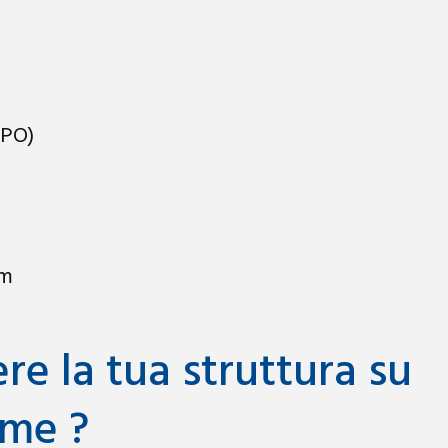
APO)
om
e la tua struttura su
me ?