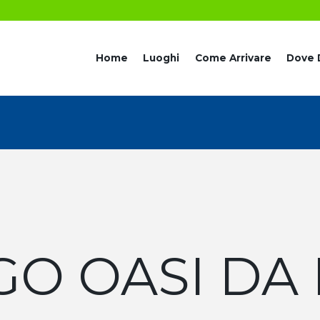
Home
Luoghi
Come Arrivare
Dove 
GO OASI DA