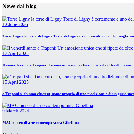
News dal blog
12 June 2026
Torre Ligny la torre di Ligny Torre di Ligny è certamente e uno dei luoghi s
17 April 2025
Il venerdì santo a Trapani: Un emozione unica che si ripete da oltre 400 anni.
15 April 2025
a Trapani si chiama cùscusu, nome proprio di una tradizione e di un gusto spec
9 March 2024
MAC museo di arte contemporanea Gibellina