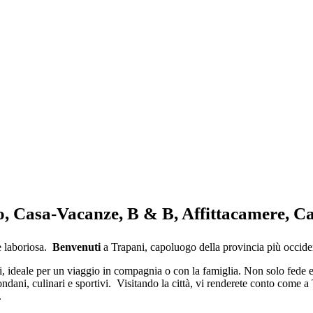
comuni pieni di storia
430000
popolazione
o, Casa-Vacanze, B & B, Affittacamere, 
e laboriosa.
Benvenuti
a Trapani, capoluogo della provincia più occident
sei, ideale per un viaggio in compagnia o con la famiglia. Non solo fede
ndani, culinari e sportivi. Visitando la città, vi renderete conto come 
.