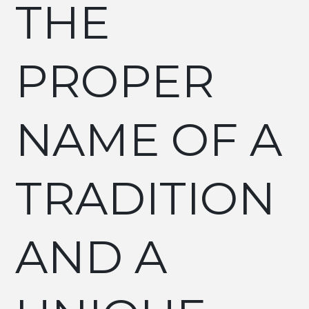
THE
PROPER
NAME OF A
TRADITION
AND A