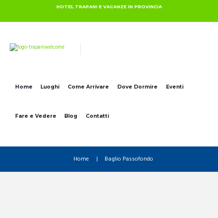
HOTEL TRAPANI E VACANZE IN PROVINCIA
Home
Luoghi
Come Arrivare
Dove Dormire
Eventi
Fare e Vedere
Blog
Contatti
Home
Baglio Passofondo