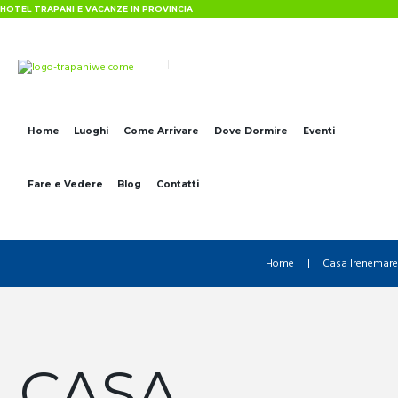
HOTEL TRAPANI E VACANZE IN PROVINCIA
Home
Luoghi
Come Arrivare
Dove Dormire
Eventi
Fare e Vedere
Blog
Contatti
Home
Casa Irenemare
CASA