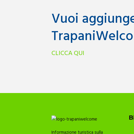
Vuoi aggiunger
TrapaniWelco
CLICCA QUI
B
Informazione turistica sulla