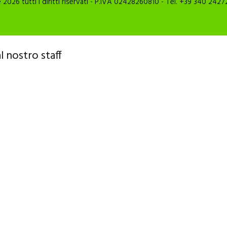
026 tutti i diritti riservati - P.IVA 02428260810 - Tel. +39 340 2427
l nostro staff