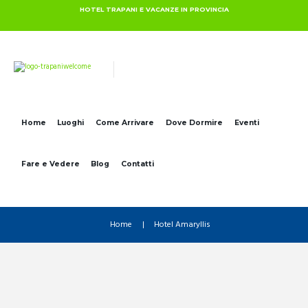
HOTEL TRAPANI E VACANZE IN PROVINCIA
Home
Luoghi
Come Arrivare
Dove Dormire
Eventi
Fare e Vedere
Blog
Contatti
Home
Hotel Amaryllis