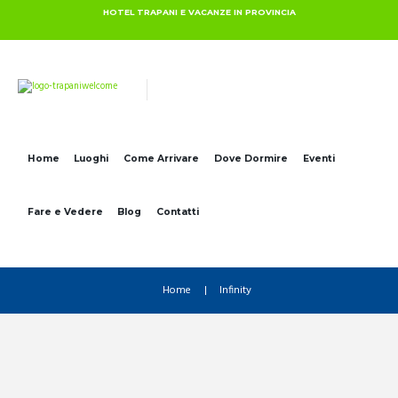
HOTEL TRAPANI E VACANZE IN PROVINCIA
Home
Luoghi
Come Arrivare
Dove Dormire
Eventi
Fare e Vedere
Blog
Contatti
Home
Infinity