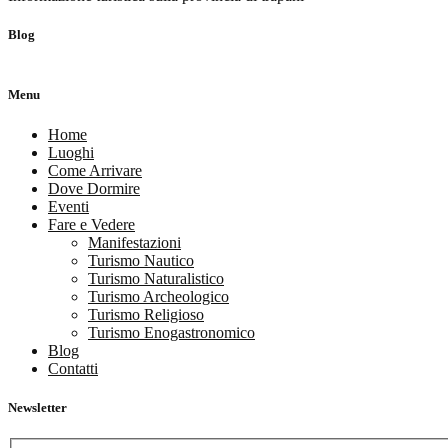
Blog
Menu
Home
Luoghi
Come Arrivare
Dove Dormire
Eventi
Fare e Vedere
Manifestazioni
Turismo Nautico
Turismo Naturalistico
Turismo Archeologico
Turismo Religioso
Turismo Enogastronomico
Blog
Contatti
Newsletter