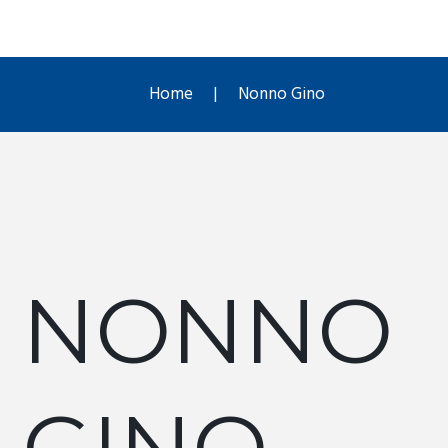
Home
Nonno Gino
NONNO
GINO