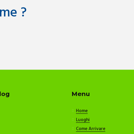
me ?
log
Menu
Home
Luoghi
Come Arrivare