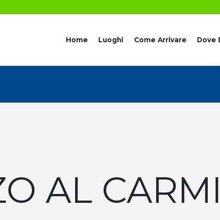
Home
Luoghi
Come Arrivare
Dove 
ZO AL CARM