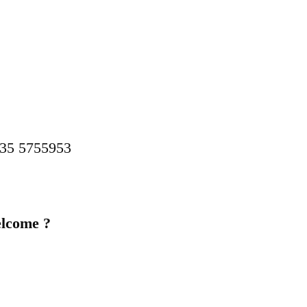
335 5755953
elcome ?