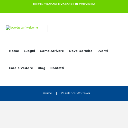
HOTEL TRAPANI E VACANZE IN PROVINCIA
Home
Luoghi
Come Arrivare
Dove Dormire
Eventi
Fare e Vedere
Blog
Contatti
Home
Residence Whitaker