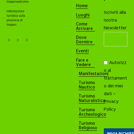
Home
Iscriviti alla
Informazione
Luoghi
turistica sulla
nostra
provincia di
Come
trapani
Newsletter
Arrivare
Dove
Dormire
Eventi
Fare e
Autorizz
Vedere
o al
Manifestazioni
trattament
Turismo
o dei miei
Nautico
dati –
Turismo
Naturalistico
Privacy
Policy
Turismo
Archeologico
Turismo
Religioso