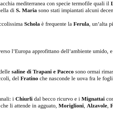
acchia mediterranea con specie termofile quali il
ella di
S. Maria
sono stati impiantati alcuni dece
iccolissima
Schola
è frequente la
Ferula
, un’alta 
verso l’Europa approfittano dell’ambiente umido, e 
delle
saline di Trapani e Paceco
sono ormai rimast
coli, del
Fratino
che nasconde le uova fra le fogl
nnali: i
Chiurli
dal becco ricurvo e i
Mignattai
con
che li attende in agguato,
Moriglioni
,
Alzavole
,
F