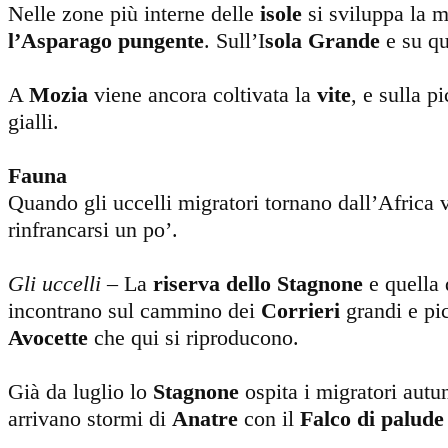
Nelle zone più interne delle
isole
si sviluppa la m
l’Asparago pungente
. Sull’I
sola Grande
e su qu
A
Mozia
viene ancora coltivata la
vite
, e sulla p
gialli.
Fauna
Quando gli uccelli migratori tornano dall’Africa 
rinfrancarsi un po’.
Gli uccelli –
La
riserva dello Stagnone
e quella 
incontrano sul cammino dei
Corrieri
grandi e pic
Avocette
che qui si riproducono.
Già da luglio lo
Stagnone
ospita i migratori autu
arrivano stormi di
Anatre
con il
Falco di palude