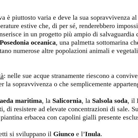
a è piuttosto varia e deve la sua sopravvivenza al
mperature estive che, di per sé, renderebbero imposs
nserisce in un progetto più ampio di salvaguardia di
Posedonia oceanica
, una palmetta sottomarina ch
pitano numerose altre popolazioni animali e vegetal
tà
: nelle sue acque stranamente riescono a convive
per la sopravvivenza o che semplicemente apparteng
aeda maritima
, la
Salicornia
, la
Salsola soda
, il
i, di resistere ad elevate concentrazioni di sale. 
 piantina erbacea con capolini gialli presente esclu
tti si sviluppano il
Giunco
e l’
Inula
.