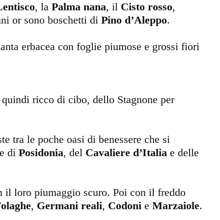
Lentisco
, la
Palma nana
, il
Cisto rosso
,
nni or sono boschetti di
Pino d’Aleppo
.
pianta erbacea con foglie piumose e grossi fiori
quindi ricco di cibo, dello Stagnone per
e tra le poche oasi di benessere che si
ie di
Posidonia
, del
Cavaliere d’Italia
e delle
 il loro piumaggio scuro. Poi con il freddo
olaghe
,
Germani reali
,
Codoni
e
Marzaiole
.