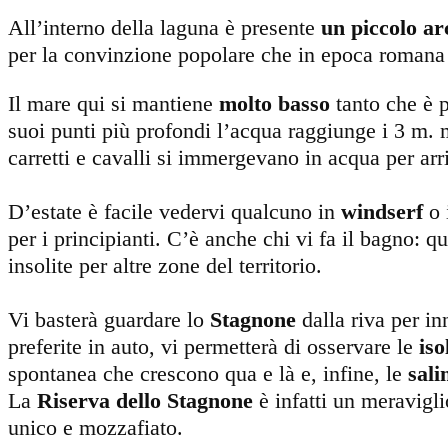
All’interno della laguna è presente
un piccolo arc
per la convinzione popolare che in epoca romana v
Il mare qui si mantiene
molto basso
tanto che è p
suoi punti più profondi l’acqua raggiunge i 3 m. 
carretti e cavalli si immergevano in acqua per arr
D’estate è facile vedervi qualcuno in
windserf
o
per i principianti. C’è anche chi vi fa il bagno: q
insolite per altre zone del territorio.
Vi basterà guardare lo
Stagnone
dalla riva per i
preferite in auto, vi permetterà di osservare le
iso
spontanea che crescono qua e là e, infine, le
sali
La
Riserva dello Stagnone
è infatti un meravigl
unico e mozzafiato.