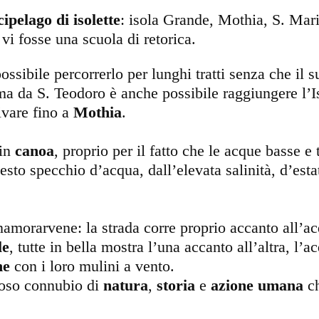
ipelago di isolette
:
isola Grande, Mothia, S. Maria
i fosse una scuola di retorica.
ossibile percorrerlo per lunghi tratti senza che il s
ma da S. Teodoro è anche possibile raggiungere l’I
ivare fino a
Mothia
.
 in
canoa
, proprio per il fatto che le acque basse e
uesto specchio d’acqua, dall’elevata salinità, d’esta
nnamorarvene: la strada corre proprio accanto all’ac
le
, tutte in bella mostra l’una accanto all’altra, l’a
ne
con i loro mulini a vento.
ioso connubio di
natura
,
storia
e
azione umana
ch