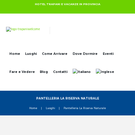
HOTEL TRAPANI E VACANZE IN PROVINCIA
Home
Luoghi
Come Arrivare
Dove Dormire
Eventi
Fare e Vedere
Blog
Contatti
PANTELLERIA LA RISERVA NATURALE
Home
Luoghi
Pantelleria La Riserva Naturale