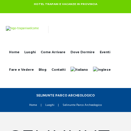
HOTEL TRAPANI E VACANZE IN PROVINCIA
Home
Luoghi
Come Arrivare
Dove Dormire
Eventi
Fare e Vedere
Blog
Contatti
SELINUNTE PARCO ARCHEOLOGICO
Home
Luoghi
Selinunte Parco Archeologico