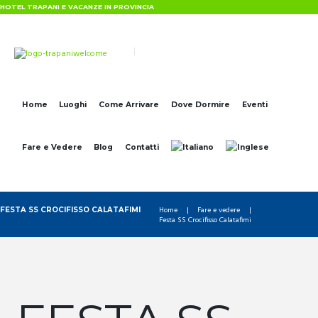
HOTEL TRAPANI E VACANZE IN PROVINCIA
Home
Luoghi
Come Arrivare
Dove Dormire
Eventi
Fare e Vedere
Blog
Contatti
Home
Fare e vedere
FESTA SS CROCIFISSO CALATAFIMI
Festa SS Crocifisso Calatafimi