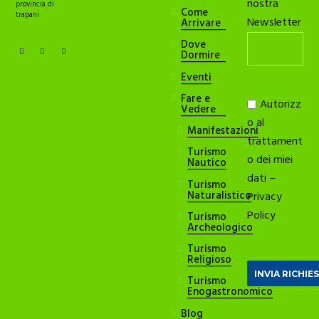
nostra
provincia di
Come
trapani
Newsletter
Arrivare
Dove
Dormire
Eventi
Fare e
Autorizz
Vedere
o al
Manifestazioni
trattament
Turismo
o dei miei
Nautico
dati –
Turismo
Naturalistico
Privacy
Policy
Turismo
Archeologico
Turismo
Religioso
Turismo
Enogastronomico
Blog